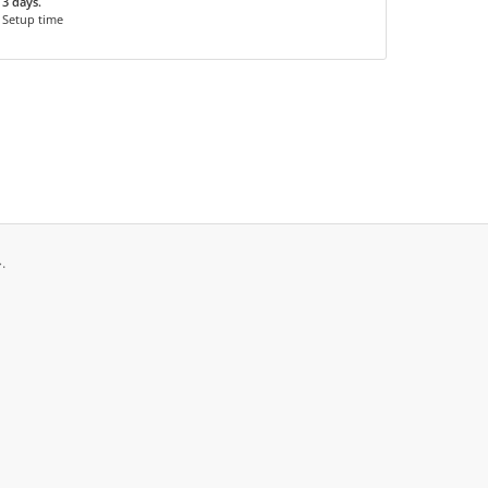
3 days.
Setup time
حقوق الطبع والنشر © 2026 Risetech inc. جميع الحقوق محفوظة.