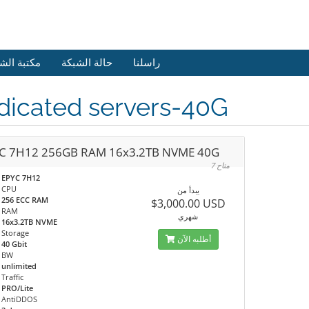
راسلنا
حالة الشبكة
مكتبة الش
dicated servers-40G
C 7H12 256GB RAM 16x3.2TB NVME 40G
7 متاح
EPYC 7H12
CPU
يبدأ من
256 ECC RAM
$3,000.00 USD
RAM
شهري
16x3.2TB NVME
Storage
أطلبه الآن
40 Gbit
BW
unlimited
Traffic
PRO/Lite
AntiDDOS