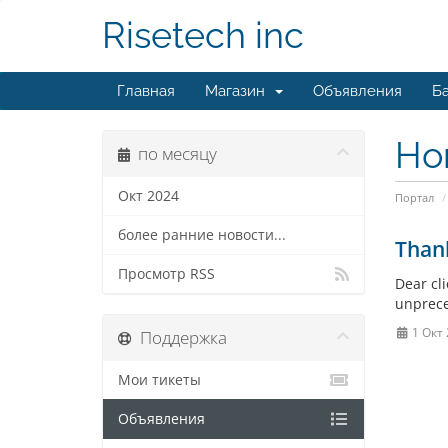
Risetech inc
Главная
Магазин
Объявления
Ба
Но
по месяцу
Окт 2024
Портал
более ранние новости...
Thank
Просмотр RSS
Dear cl
unprece
1 Окт
Поддержка
Мои тикеты
Объявления