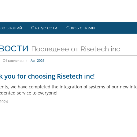
за знаний
Статус сети
Связь с нами
вости
Последнее от Risetech inc
Объявления
Авг 2026
 you for choosing Risetech inc!
ients, we have completed the integration of systems of our new inte
dented service to everyone!
 2024