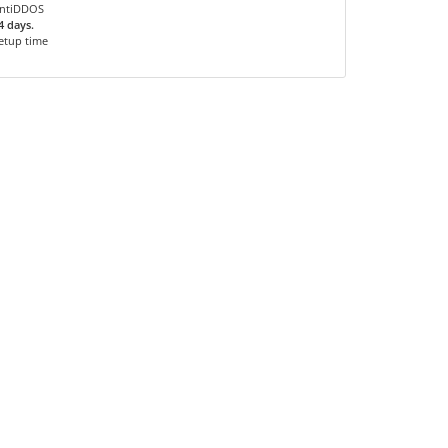
ntiDDOS
4 days.
etup time