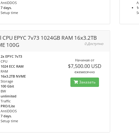
AntiDDOS
A
7 days.
1
Setup time
S
l CPU EPYC 7v73 1024GB RAM 16x3.2TB
E 100G
0 Доступно
2x EPYC 7v73
Начиная от
CPU
$7,500.00 USD
1024 ECC RAM
RAM
ежемесячно
16x3.2TB NVME
Storage
Заказать
100 Gbit
BW
unlimited
Traffic
PRO/Lite
AntiDDOS
7 days.
Setup time