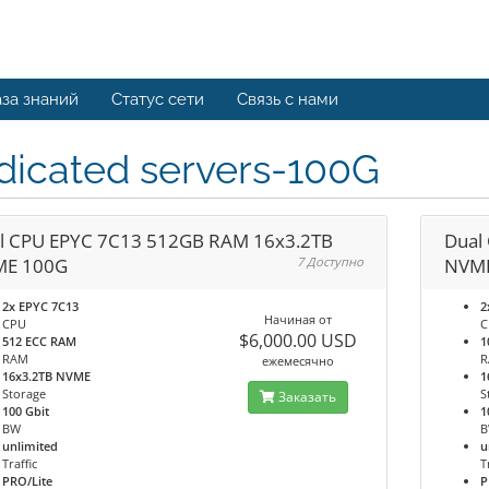
за знаний
Статус сети
Связь с нами
dicated servers-100G
l CPU EPYC 7C13 512GB RAM 16x3.2TB
Dual
E 100G
7 Доступно
NVM
2x EPYC 7C13
2
Начиная от
CPU
C
$6,000.00 USD
512 ECC RAM
1
RAM
ежемесячно
16x3.2TB NVME
1
Storage
S
Заказать
100 Gbit
1
BW
unlimited
u
Traffic
T
PRO/Lite
P