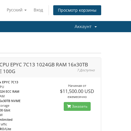
Русский
Вход
Просмотр корзины
Аккаунт
 CPU EPYC 7C13 1024GB RAM 16x30TB
E 100G
7 Доступно
x EPYC 7C13
Начиная от
PU
$11,500.00 USD
024 ECC RAM
RAM
ежемесячно
6x30TB NVME
torage
Заказать
00 Gbit
BW
nlimited
raffic
RO/Lite