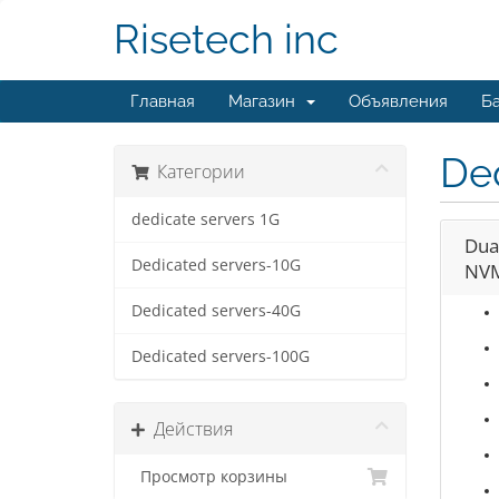
Risetech inc
Главная
Магазин
Объявления
Ба
De
Категории
dedicate servers 1G
Dua
Dedicated servers-10G
NVM
Dedicated servers-40G
Dedicated servers-100G
Действия
Просмотр корзины